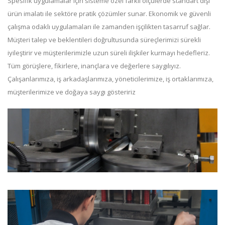
Spesifik uygulamalar için sisteme özel farklı ölçülerde standart dışı
ürün imalatı ile sektöre pratik çözümler sunar. Ekonomik ve güvenli
çalışma odaklı uygulamaları ile zamanden işçilikten tasarruf sağlar.
Müşteri talep ve beklentileri doğrultusunda süreçlerimizi sürekli
iyileştirir ve müşterilerimizle uzun süreli ilişkiler kurmayı hedefleriz.
Tüm görüşlere, fikirlere, inançlara ve değerlere saygılıyız.
Çalışanlarımıza, iş arkadaşlarımıza, yöneticilerimize, iş ortaklarımıza,
müşterilerimize ve doğaya saygı gösteririz