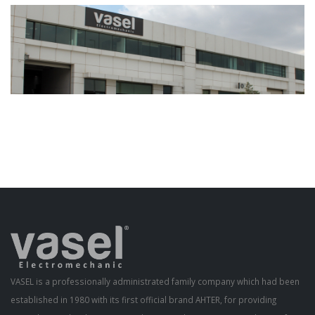
VASEL is a professionally administrated family company which had been
established in 1980 with its first official brand AHTER, for providing