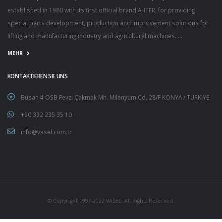
established in 1980 with its first official brand AHTER, for providing
special parts development, production and improvement solutions for
lifting and manufacturing industry and agricultural machines. ...
MEHR
KONTAKTIEREN SIE UNS
Büsan 4 OSB Fevzi Çakmak Mh. Milenyum Cd. 28/F KONYA / TURKİYE
+90 332 235 35 10
info@vasel.com.tr
© Copyright 1997-2022 VASEL. All Rights Reserved.