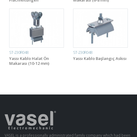
Flachleitungen
Makarası (6-8 mm)
ST-230R048
ST-230R048
Yassı Kablo Halat Ön
Yassı Kablo Başlangıç Askısı
Makarası (10-12 mm)
VASEL is a professionally administrated family company which had been