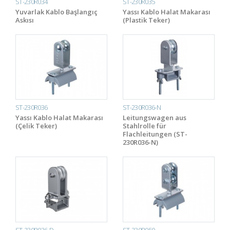
ST-230R034
ST-230R035
Yuvarlak Kablo Başlangıç
Yassı Kablo Halat Makarası
Askısı
(Plastik Teker)
ST-230R036
ST-230R036-N
Yassı Kablo Halat Makarası
Leitungswagen aus
(Çelik Teker)
Stahlrolle für
Flachleitungen (ST-
230R036-N)
ST-230R036-D
ST-230R050