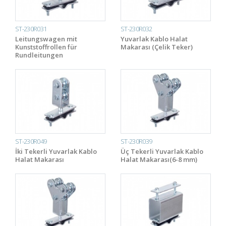
ST-230R031
ST-230R032
Leitungswagen mit
Yuvarlak Kablo Halat
Kunststoffrollen für
Makarası (Çelik Teker)
Rundleitungen
ST-230R049
ST-230R039
İki Tekerli Yuvarlak Kablo
Üç Tekerli Yuvarlak Kablo
Halat Makarası
Halat Makarası(6-8 mm)