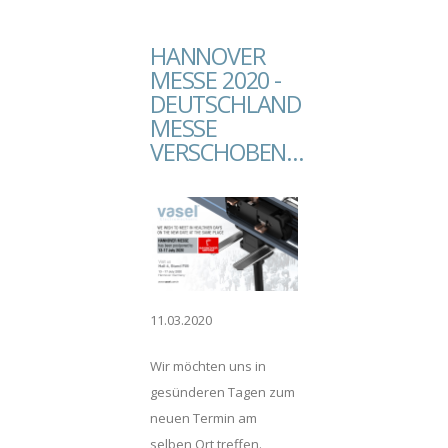
Derzeit unterliegt unsere
Fabrik keinen
HANNOVER
Beschränkungen oder
MESSE 2020 -
Beschränkungen und wir
DEUTSCHLAND
arbeiten zu 100 %
MESSE
ausgelastet.
VERSCHOBEN…
Außerdem sind alle
türkischen Häfen geöffnet
und es wird keine
Verzögerungen bei unserer
Fähigkeit geben,
ausstehende oder neue
11.03.2020
Aufträge für Schleifleitungen
Systeme und Leitungswagen
Wir möchten uns in
Systeme auszuführen.
gesünderen Tagen zum
neuen Termin am
selben Ort treffen.