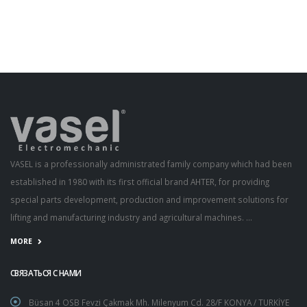
VASEL is a professionally administrated family company which had been
established in 1980 with its first official brand AHTER, for providing
special parts development, production and improvement solutions for
lifting and manufacturing industry and agricultural machines. ...
MORE
СВЯЗАТЬСЯ С НАМИ
Büsan 4 OSB Fevzi Çakmak Mh. Milenyum Cd. 28/F KONYA / TURKİYE