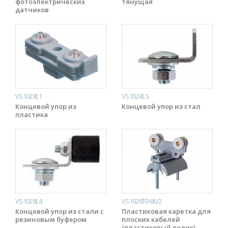
фотоэлектрических
тянущая
датчиков
VS1028L1
VS1028L5
Концевой упор из
Концевой упор из стал
пластика
VS1028L4
VS1028T0-86/2
Концевой упор из стали с
Пластиковая каретка для
резиновым буфером
плоских кабелей
(пластиковый ролик)