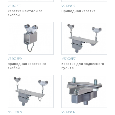
VS1028T9
VS1028P7
каретка из стали со
Приводная каретка
скобой
VS1028P9
VS1028F7
приводная каретка со
Каретка для подвесного
скобой
пульта
VS1028F9
VS1028H7