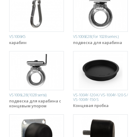
VS1006K5
VS1006E28 ( for 1028 series )
карабин
подвеска для карабина
VS1006L28 (1028 serisi)
VS-1004Y-120-K / VS-1004Y-120-S /
VS-1004Y-150-S
подвеска для карабина с
Концевая пробка
концевым упором