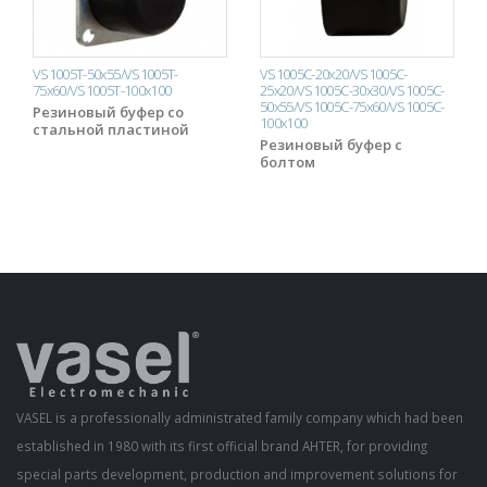
VS1005T-50x55/VS1005T-
VS1005C-20x20/VS1005C-
75x60/VS1005T-100x100
25x20/VS1005C-30x30/VS1005C-
50x55/VS1005C-75x60/VS1005C-
Резиновый буфер со
100x100
стальной пластиной
Резиновый буфер с
болтом
VASEL is a professionally administrated family company which had been
established in 1980 with its first official brand AHTER, for providing
special parts development, production and improvement solutions for