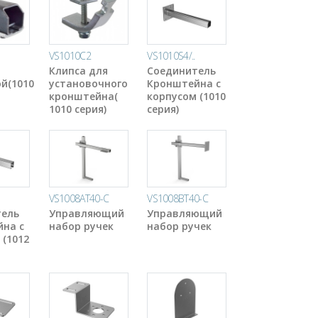
VS1010C2
VS1010S4/..
Клипса для
Соединитель
й(1010
установочного
Кронштейна с
кронштейна(
корпусом (1010
1010 серия)
серия)
VS1008AT40-C
VS1008BT40-C
тель
Управляющий
Управляющий
на с
набор ручек
набор ручек
 (1012