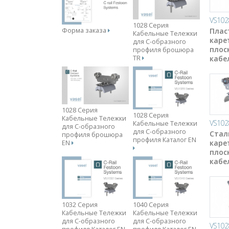
VS102
1028 Серия
Плас
Форма заказа
Кабельные Тележки
каре
для С-образного
плос
профиля брошюра
кабе
TR
1028 Серия
1028 Серия
Кабельные Тележки
VS102
Кабельные Тележки
для С-образного
для С-образного
Стал
профиля брошюра
профиля Каталог EN
каре
EN
плос
кабе
1032 Серия
1040 Серия
Кабельные Тележки
Кабельные Тележки
для С-образного
для С-образного
VS102