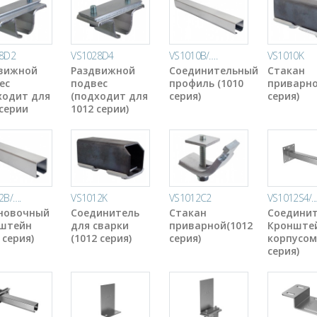
8D2
VS1028D4
VS1010B/….
VS1010K
вижной
Раздвижной
Соединительный
Стакан
ес
подвес
профиль (1010
приварно
ходит для
(подходит для
серия)
серия)
 серии
1012 серии)
2B/….
VS1012K
VS1012C2
VS1012S4/...
новочный
Соединитель
Стакан
Соедини
штейн
для сварки
приварной(1012
Кронштей
 серия)
(1012 серия)
серия)
корпусом
серия)