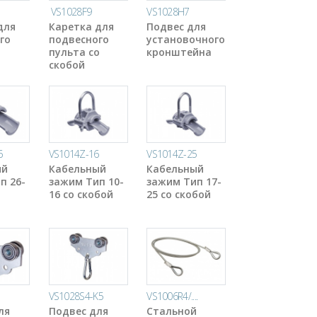
VS1028F9
VS1028H7
для
Каретка для
Подвес для
го
подвесного
установочного
пульта со
кронштейна
скобой
6
VS1014Z-16
VS1014Z-25
ый
Кабельный
Кабельный
п 26-
зажим Тип 10-
зажим Тип 17-
16 со скобой
25 со скобой
VS1028S4-K5
VS1006R4/....
ля
Подвес для
Стальной