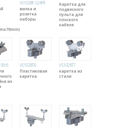
VS1028F-S24FR
Каретка для
ый
вилка и
подвесного
розетка
пульта для
наборы
плоского
кабеля
mmx70mm)
05/6
VS1028T6
VS1028T7
ля
Пластиковая
каретка из
чного
каретка
стали
на из
я