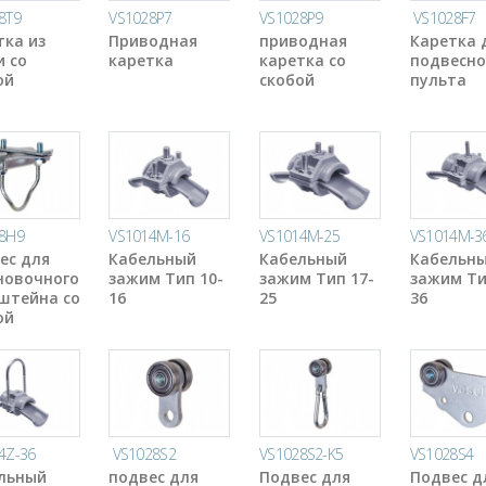
8T9
VS1028P7
VS1028P9
VS1028F7
тка из
Приводная
приводная
Каретка 
и со
каретка
каретка со
подвесно
ой
скобой
пульта
8H9
VS1014M-16
VS1014M-25
VS1014M-3
ес для
Кабельный
Кабельный
Кабельн
новочного
зажим Тип 10-
зажим Тип 17-
зажим Ти
штейна со
16
25
36
ой
4Z-36
VS1028S2
VS1028S2-K5
VS1028S4
льный
подвес для
Подвес для
Подвес д