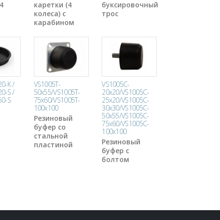
4
каретки (4
буксировочный
колеса) с
трос
карабином
0-K /
VS1005T-
VS1005C-
0-S /
50x55/VS1005T-
20x20/VS1005C-
50-S
75x60/VS1005T-
25x20/VS1005C-
100x100
30x30/VS1005C-
я
50x55/VS1005C-
Резиновый
75x60/VS1005C-
буфер со
100x100
стальной
Резиновый
пластиной
буфер с
болтом