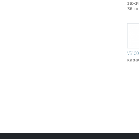
зажи
36 со
VS100
кара