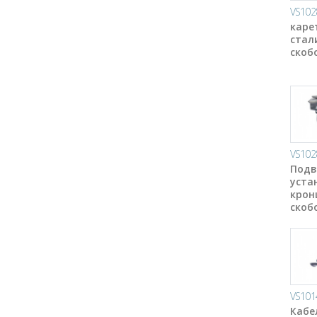
VS102
каре
стал
скоб
VS102
Подв
уста
крон
скоб
VS101
Кабе