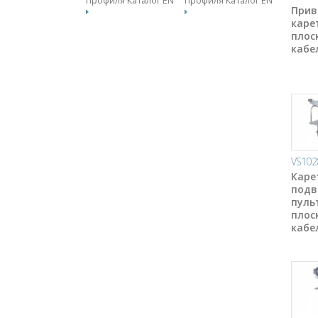
профиля Каталог EN
профиля Каталог EN
Прив
каре
плос
кабе
VS102
Каре
подв
пуль
плос
кабе