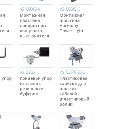
VS1008KS-4
VS1008KS-6
ая
Монтажная
Монтажная
пластина
пластина
о
поворотного
Harmony
теля
концевого
Tower Light
выключателя
VS1028L4
VS1028T0-86/2
 упор
Концевой упор
Пластиковая
из стали с
каретка для
резиновым
плоских
буфером
кабелей
(пластиковый
ролик)