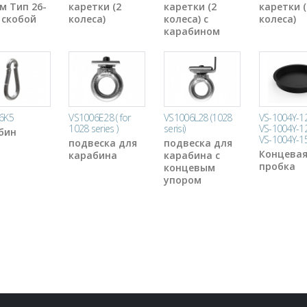
м Тип 26-
каретки (2
каретки (2
каретки (
 скобой
колеса)
колеса) с
колеса)
карабином
6K5
VS1006E28 ( for
VS1006L28 (1028
VS-1004Y-12
1028 series )
serisi)
VS-1004Y-12
бин
VS-1004Y-1
подвеска для
подвеска для
Концева
карабина
карабина с
пробка
концевым
упором