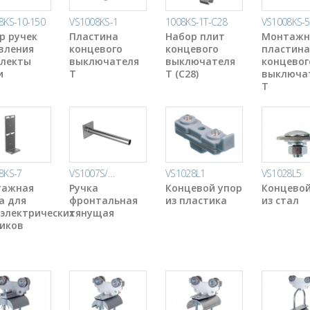
8KS-10-150
VS1008KS-1
1008KS-1T-C28
VS1008KS-5
р ручек
Пластина
Набор плит
Монтажн
вления
концевого
концевого
пластина
лекты
выключателя
выключателя
концевог
и
T
T (C28)
выключа
T
8KS-7
VS1007S/…
VS1028L1
VS1028L5
тажная
Ручка
Концевой упор
Концевой
а для
фронтальная
из пластика
из стал
электрических
тянущая
иков