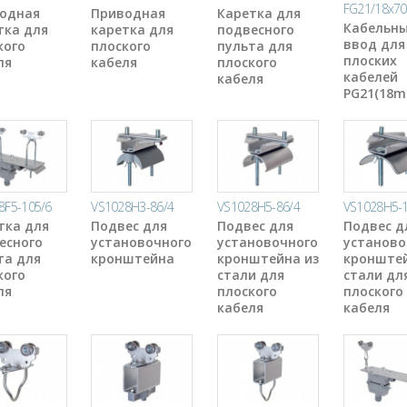
FG21/18x70
одная
Приводная
Каретка для
Кабельн
тка для
каретка для
подвесного
ввод для
кого
плоского
пульта для
плоских
ля
кабеля
плоского
кабелей
кабеля
PG21(18
8F5-105/6
VS1028H3-86/4
VS1028H5-86/4
VS1028H5-1
тка для
Подвес для
Подвес для
Подвес д
есного
установочного
установочного
установо
та для
кронштейна
кронштейна из
кронштей
кого
стали для
стали дл
ля
плоского
плоского
кабеля
кабеля