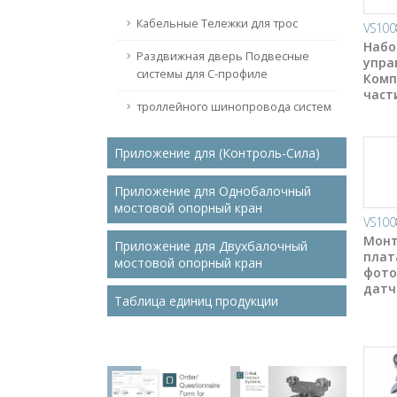
Кабельные Тележки для трос
VS100
Набо
Раздвижная дверь Подвесные
упра
системы для C-профиле
Комп
част
троллейного шинопровода систем
Приложение для (Контроль-Сила)
Приложение для Однобалочный
мостовой опорный кран
VS100
Мон
Приложение для Двухбалочный
плат
мостовой опорный кран
фото
датч
Таблица единиц продукции