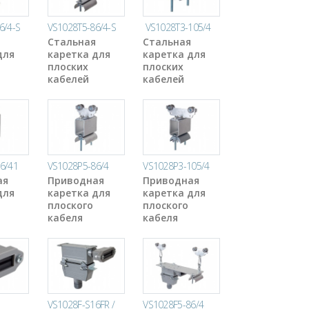
6/4-S
VS1028T5-86/4-S
VS1028T3-105/4
Стальная
Стальная
для
каретка для
каретка для
плоских
плоских
кабелей
кабелей
6/41
VS1028P5-86/4
VS1028P3-105/4
ая
Приводная
Приводная
для
каретка для
каретка для
плоского
плоского
кабеля
кабеля
VS1028F-S16FR /
VS1028F5-86/4