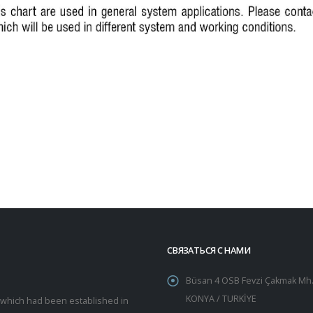
СВЯЗАТЬСЯ С НАМИ
Büsan 4 OSB Fevzi Çakmak Mh.
KONYA / TURKİYE
y which had been established in