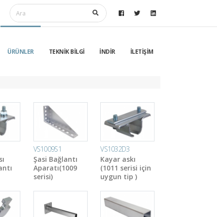
ÜRÜNLER
TEKNİK BİLGİ
İNDİR
İLETİŞİM
VS1009S1
VS1032D3
sı
Şasi Bağlantı
Kayar askı
antı
Aparatı(1009
(1011 serisi için
serisi)
uygun tip )