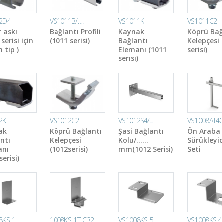
2D4
VS1011B/….
VS1011K
VS1011C2
 askı
Bağlantı Profili
Kaynak
Köprü Bağ
serisi için
(1011 serisi)
Bağlantı
Kelepçesi 
 tip )
Elemanı (1011
serisi)
serisi)
2K
VS1012C2
VS1012S4/...
VS1008AT4
ak
Köprü Bağlantı
Şasi Bağlantı
Ön Araba
ntı
Kelepçesi
Kolu/……
Sürükleyic
anı
(1012serisi)
mm(1012 Serisi)
Seti
erisi)
8KS-1
1008KS-1T-C32
VS1008KS-5
VS1008KS-4