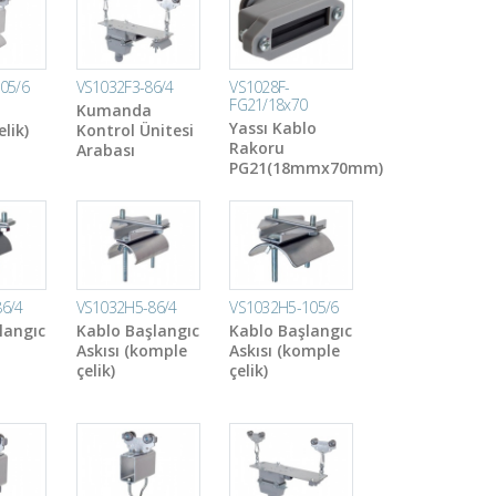
05/6
VS1032F3-86/4
VS1028F-
FG21/18x70
Kumanda
Yassı Kablo
lik)
Kontrol Ünitesi
Rakoru
Arabası
PG21(18mmx70mm)
6/4
VS1032H5-86/4
VS1032H5-105/6
langıc
Kablo Başlangıc
Kablo Başlangıc
Askısı (komple
Askısı (komple
çelik)
çelik)