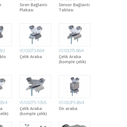
h
Siren Bağlantı
Sensor Bağlantı
Plakası
Tablası
6/2
VS1032T3-86/4
VS1032T5-86/4
blo
Çelik Araba
Çelik Araba
(komple çelik)
05/4
VS1032T5-105/6
VS1032P3-86/4
ba
Çelik Araba
Ön araba
elik)
(komple çelik)