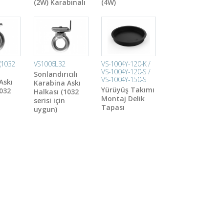
(2W) Karabinalı
(4W)
(1032
VS1006L32
VS-1004Y-120-K /
VS-1004Y-120-S /
Sonlandırıcılı
VS-1004Y-150-S
Askı
Karabina Askı
Yürüyüş Takımı
1032
Halkası (1032
Montaj Delik
serisi için
Tapası
uygun)