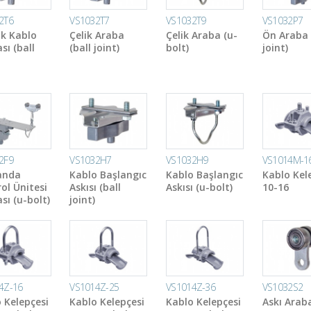
2T6
VS1032T7
VS1032T9
VS1032P7
ik Kablo
Çelik Araba
Çelik Araba (u-
Ön Araba 
sı (ball
(ball joint)
bolt)
joint)
2F9
VS1032H7
VS1032H9
VS1014M-1
anda
Kablo Başlangıc
Kablo Başlangıc
Kablo Kel
ol Ünitesi
Askısı (ball
Askısı (u-bolt)
10-16
sı (u-bolt)
joint)
4Z-16
VS1014Z-25
VS1014Z-36
VS1032S2
 Kelepçesi
Kablo Kelepçesi
Kablo Kelepçesi
Askı Arab