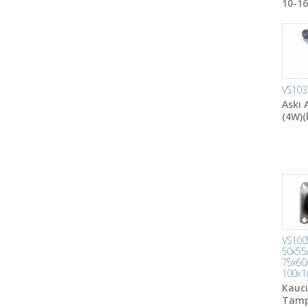
10-16
VS103
Askı 
(4W)(
VS100
50x55
75x60
100x1
Kauc
Tam