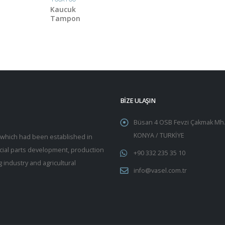
Kaucuk
Tampon
BİZE ULAŞIN
Büsan 4 OSB Fevzi Çakmak Mh.
KONYA / TURKİYE
y which had been established in
pecial parts development, production
+90 332 235 35 10
 industry and agricultural
info@vasel.com.tr