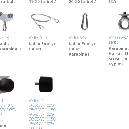
 (u-bolt)
17-25 (u-bolt)
26-36 (u-bolt)
(2W)
2S4-K5
VS1006R4/....
VS1006K5
VS1006E32 
serisi)
Arabası
Kablo Emniyet
Kablo Emniyet
Karabina 
karabinalı)
Halatı
Halat
Halkası (
Karabinası
serisi için
uygun)
5T-
VS1005C-
/VS1005T-
20x20/VS1005C-
/VS1005T-
25x20/VS1005C-
00
30x30/VS1005C-
50x55/VS1005C-
uk
75x60/VS1005C-
pon
100x100