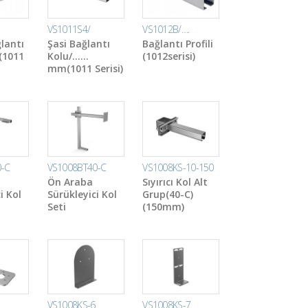
VS1011S4/
VS1012B/….
lantı
Şasi Bağlantı
Bağlantı Profili
(1011
Kolu/……
(1012serisi)
mm(1011 Serisi)
0-C
VS1008BT40-C
VS1008KS-10-150
Ön Araba
Sıyırıcı Kol Alt
i Kol
Sürükleyici Kol
Grup(40-C)
Seti
(150mm)
VS1008KS-6
VS1008KS-7