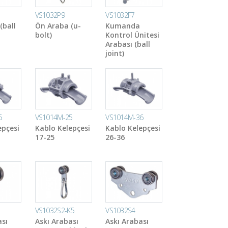
VS1032P9
VS1032F7
(ball
Ön Araba (u-
Kumanda
bolt)
Kontrol Ünitesi
Arabası (ball
joint)
6
VS1014M-25
VS1014M-36
epçesi
Kablo Kelepçesi
Kablo Kelepçesi
17-25
26-36
VS1032S2-K5
VS1032S4
ası
Askı Arabası
Askı Arabası