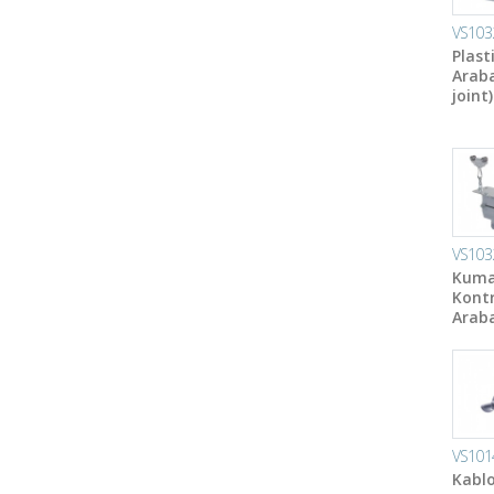
VS103
Plast
Araba
joint)
VS103
Kum
Kontr
Araba
VS101
Kablo