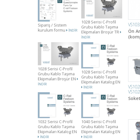
1028 Serisi C-Profil
VS103
Sipariş / Sistem
Grubu Kablo Taşıma
kurulum formu
İNDIR
Ön A
Ekipmaları Broşür TR
(komp
İNDIR
1028 Serisi C-Profil
1028 Serisi C-Profil
Grubu Kablo Taşıma
Grubu Kablo Taşıma
Ekipmaları Broşür EN
Ekipmaları Katalog EN
İNDIR
VS102
İNDIR
VS102
Soke
1032 Serisi C-Profil
1040 Serisi C-Profil
Grubu Kablo Taşıma
Grubu Kablo Taşıma
Ekipmaları Katalog EN
Ekipmaları Katalog EN
İNDIR
İNDIR