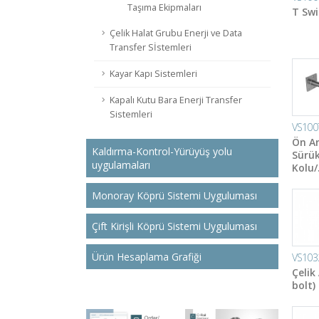
Taşıma Ekipmaları
T Swi
Çelik Halat Grubu Enerji ve Data
Transfer Sİstemleri
Kayar Kapı Sistemleri
Kapalı Kutu Bara Enerji Transfer
Sistemleri
VS100
Ön A
Kaldırma-Kontrol-Yürüyüş yolu
Sürük
uygulamaları
Kolu/
Monoray Köprü Sistemi Uyguluması
Çift Kirişli Köprü Sistemi Uyguluması
Ürün Hesaplama Grafiği
VS103
Çelik
bolt)