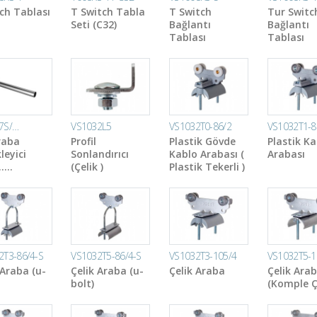
ch Tablası
T Switch Tabla
T Switch
Tur Switc
Seti (C32)
Bağlantı
Bağlantı
Tablası
Tablası
7S/…
VS1032L5
VS1032T0-86/2
VS1032T1-8
raba
Profil
Plastik Gövde
Plastik Ka
leyici
Sonlandırıcı
Kablo Arabası (
Arabası
…..
(Çelik )
Plastik Tekerli )
2T3-86/4-S
VS1032T5-86/4-S
VS1032T3-105/4
VS1032T5-1
 Araba (u-
Çelik Araba (u-
Çelik Araba
Çelik Ara
bolt)
(Komple Ç