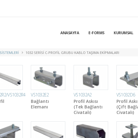
ANASAYFA
E-FORMS
KURUMSAL
 SISTEMLERI
1032 SERISI C-PROFIL GRUBU KABLO TAŞIMA EKIPMALARI
2R2/VS1032R4
VS1032E2
VS1032A2
VS1032D6
fil
Bağlantı
Profil Askısı
Profil Askı
Elemanı
(Tek Bağlantı
(Çift Bağl
Civatalı)
Civatalı)