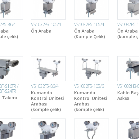
2P5-86/4
VS1032P3-105/4
VS1032P5-105/4
VS1032P5-1
raba
Ön Araba
Ön Araba
Ön Araba
le çelik)
(Komple Çelik)
(komple çe
8F-S16FR /
VS1032F5-86/4
VS1032F5-105/6
VS1032H3-8
8F-S24FR
Kumanda
Kumanda
Kablo Baş
t Takımı
Kontrol Ünitesi
Kontrol Ünitesi
Askısı
Arabası
Arabası
(komple çelik)
(komple çelik)