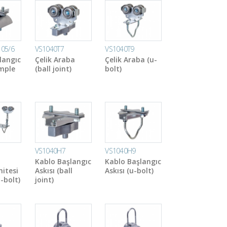
05/6
VS1040T7
VS1040T9
langıc
Çelik Araba
Çelik Araba (u-
omple
(ball joint)
bolt)
VS1040H7
VS1040H9
Kablo Başlangıc
Kablo Başlangıc
nitesi
Askısı (ball
Askısı (u-bolt)
-bolt)
joint)