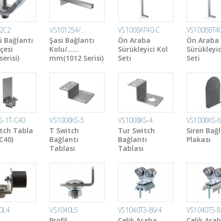
2C2
VS1012S4/…
VS1008AT40-C
VS1008BT4
 Bağlantı
Şasi Bağlantı
Ön Araba
Ön Araba
çesi
Kolu/……
Sürükleyici Kol
Sürükleyic
erisi)
mm(1012 Serisi)
Seti
Seti
S-1T-C40
VS1008KS-5
VS1008KS-4
VS1008KS-6
tch Tabla
T Switch
Tur Switch
Siren Bağl
(C40)
Bağlantı
Bağlantı
Plakası
Tablası
Tablası
0L4
VS1040L5
VS1040T3-86/4
VS1040T5-8
Profil
Çelik Araba
Çelik Ara