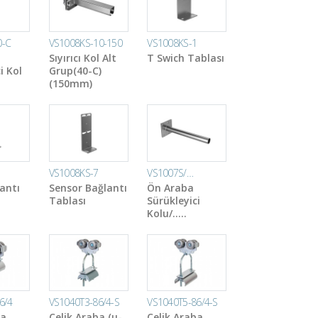
0-C
VS1008KS-10-150
VS1008KS-1
Sıyırıcı Kol Alt
T Swich Tablası
i Kol
Grup(40-C)
(150mm)
VS1008KS-7
VS1007S/…
antı
Sensor Bağlantı
Ön Araba
Tablası
Sürükleyici
Kolu/…..
6/4
VS1040T3-86/4-S
VS1040T5-86/4-S
ba
Çelik Araba (u-
Çelik Araba