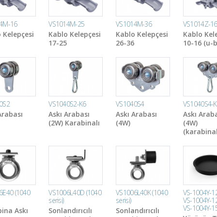
4M-16
VS1014M-25
VS1014M-36
VS1014Z-1
 Kelepçesi
Kablo Kelepçesi
Kablo Kelepçesi
Kablo Kel
17-25
26-36
10-16 (u-b
0S2
VS1040S2-K6
VS1040S4
VS1040S4-
Arabası
Askı Arabası
Askı Arabası
Askı Arab
(2W) Karabinalı
(4W)
(4W)
(karabinal
6E40 (1040
VS1006L40D (1040
VS1006L40K (1040
VS-1004Y-12
serisi)
serisi)
VS-1004Y-12
VS-1004Y-1
ina Askı
Sonlandırıcılı
Sonlandırıcılı