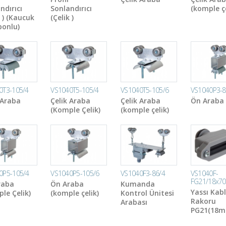
ndırıcı
Sonlandırıcı
(komple çe
k ) (Kaucuk
(Çelik )
onlu)
0T3-105/4
VS1040T5-105/4
VS1040T5-105/6
VS1040P3-8
 Araba
Çelik Araba
Çelik Araba
Ön Araba
(Komple Çelik)
(komple çelik)
0P5-105/4
VS1040P5-105/6
VS1040F3-86/4
VS1040F-
FG21/18x70
raba
Ön Araba
Kumanda
Yassı Kab
le Çelik)
(komple çelik)
Kontrol Ünitesi
Rakoru
Arabası
PG21(18