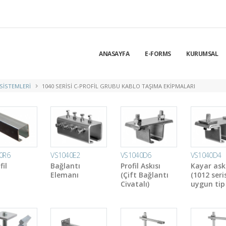
ANASAYFA
E-FORMS
KURUMSAL
 SISTEMLERI
1040 SERISI C-PROFIL GRUBU KABLO TAŞIMA EKIPMALARI
0R6
VS1040E2
VS1040D6
VS1040D4
fil
Bağlantı
Profil Askısı
Kayar ask
Elemanı
(Çift Bağlantı
(1012 seris
Civatalı)
uygun tip 