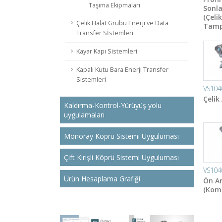
Taşıma Ekipmaları
Sonla
(Çeli
Çelik Halat Grubu Enerji ve Data
Tamp
Transfer Sİstemleri
Kayar Kapı Sistemleri
Kapalı Kutu Bara Enerji Transfer
Sistemleri
VS104
Çelik
Kaldırma-Kontrol-Yürüyüş yolu
uygulamaları
Monoray Köprü Sistemi Uyguluması
Çift Kirişli Köprü Sistemi Uyguluması
VS104
Ürün Hesaplama Grafiği
Ön A
(Komp