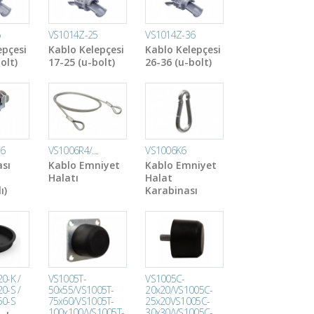
6
VS1014Z-25
VS1014Z-36
epçesi
Kablo Kelepçesi
Kablo Kelepçesi
olt)
17-25 (u-bolt)
26-36 (u-bolt)
K6
VS1006R4/....
VS1006K6
ası
Kablo Emniyet
Kablo Emniyet
Halatı
Halat
ı)
Karabinası
0-K /
VS1005T-
VS1005C-
0-S /
50x55/VS1005T-
20x20/VS1005C-
50-S
75x60/VS1005T-
25x20VS1005C-
100x100/VS1005T-
30x30/VS1005C-