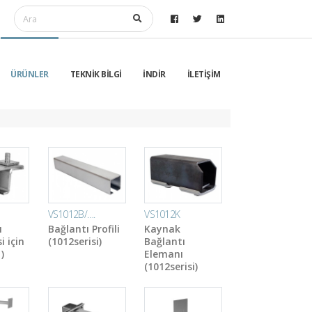
ÜRÜNLER
TEKNİK BİLGİ
İNDİR
İLETİŞİM
VS1012B/….
VS1012K
ı
Bağlantı Profili
Kaynak
i için
(1012serisi)
Bağlantı
)
Elemanı
(1012serisi)