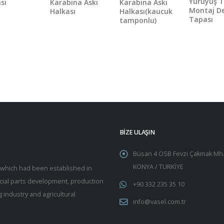
Yürüyüş T
sı
Karabina Askı
Karabina Askı
Montaj De
Halkası
Halkası(kaucuk
Tapası
tamponlu)
BİZE ULAŞIN
Büsan 4 OSB Fevzi Çakmak Mh.
KONYA / TURKİYE
y which had been established in
pecial parts development, production
+90 332 235 35 10
 industry and agricultural
info@vasel.com.tr