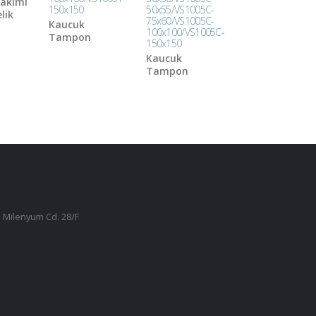
akımı
150x150
50x55/VS1005C-
lik
75x60/VS1005C-
Kaucuk
100x100/VS1005C-
Tampon
150x150
Kaucuk
Tampon
 Milenyum Cd. 28/F