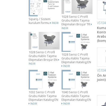
1028 Serisi C-Profil
Sipariş / Sistem
Grubu Kablo Taşıma
VS104
kurulum formu
İNDIR
Ekipmaları Broşür TR
Kum
İNDIR
Kontr
Araba
(komp
1028 Serisi C-Profil
1028 Serisi C-Profil
Grubu Kablo Taşıma
Grubu Kablo Taşıma
Ekipmaları Broşür EN
Ekipmaları Katalog EN
İNDIR
İNDIR
VS104
Ön Ar
joint)
1032 Serisi C-Profil
1040 Serisi C-Profil
Grubu Kablo Taşıma
Grubu Kablo Taşıma
Ekipmaları Katalog EN
Ekipmaları Katalog EN
İNDIR
İNDIR