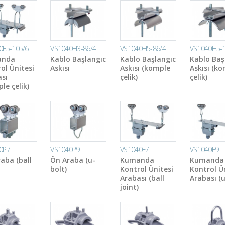
0F5-105/6
VS1040H3-86/4
VS1040H5-86/4
VS1040H5-1
anda
Kablo Başlangıc
Kablo Başlangıc
Kablo Baş
ol Ünitesi
Askısı
Askısı (komple
Askısı (k
sı
çelik)
çelik)
le çelik)
0P7
VS1040P9
VS1040F7
VS1040F9
aba (ball
Ön Araba (u-
Kumanda
Kumanda
bolt)
Kontrol Ünitesi
Kontrol Ü
Arabası (ball
Arabası (u
joint)