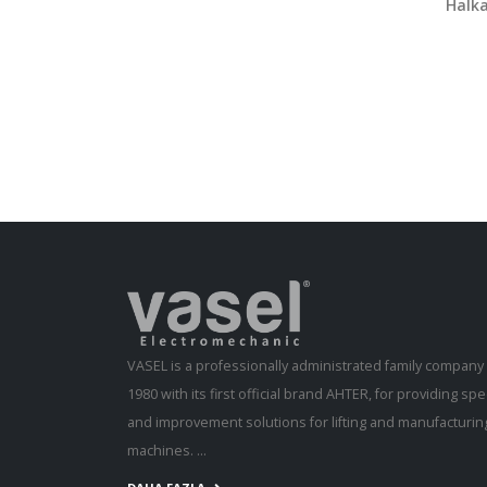
Halka
VASEL is a professionally administrated family compan
1980 with its first official brand AHTER, for providing s
and improvement solutions for lifting and manufacturing
machines. ...