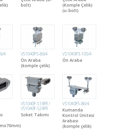
lik)
bolt)
(Komple Çelik)
(u-bolt)
6/4
VS1040P5-86/4
VS1040P3-105/4
Ön Araba
Ön Araba
(komple çelik)
VS1040F-S16FR /
VS1040F5-86/4
VS1040F-S24FR
Kumanda
lo
Soket Takımı
Kontrol Ünitesi
Arabası
mmx70mm)
(komple çelik)