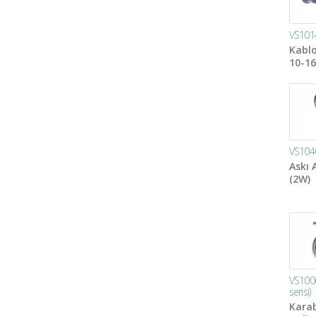
VS101
Kablo
10-16
VS104
Askı 
(2W)
VS100
serisi)
Karab